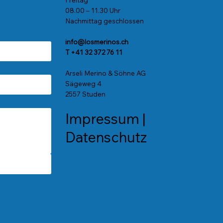
08.00 – 11.30 Uhr
Nachmittag geschlossen
info@losmerinos.ch
T +41 32 372 76 11
Arseli Merino & Söhne AG
Sägeweg 4
2557 Studen
Impressum
|
Datenschutz