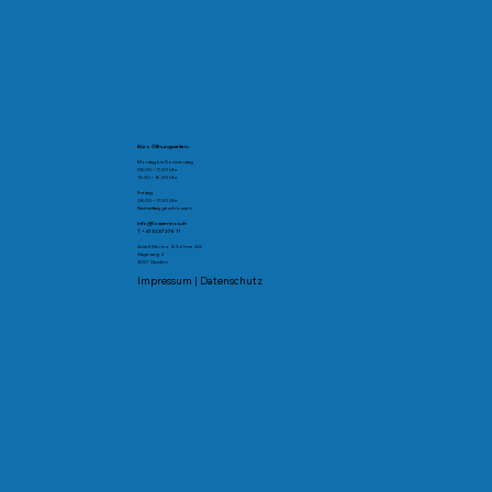
Büro Öffnungszeiten:
Montag bis Donnerstag
08.00 – 11.30 Uhr
13.30 – 16.00 Uhr
Freitag
08.00 – 11.30 Uhr
Nachmittag geschlossen
info@losmerinos.ch
T +41 32 372 76 11
Arseli Merino & Söhne AG
Sägeweg 4
2557 Studen
Impressum
|
Datenschutz